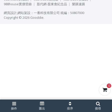
988house實價登錄
股代網-股東會紀念品
樂購速購
網頁設計
,
網站架設
：
一番科技有限公司
統編：50807000
Copyright © 2026 Gooddie.
0
操作
匯出
排序
搜尋