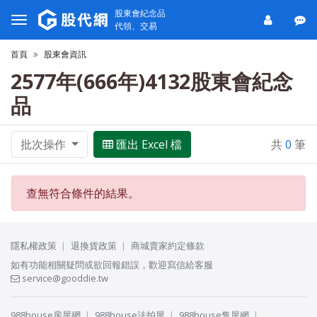
股東會紀念品
代領、交易
首頁
股東會資訊
2577年(666年)4132股東會紀念
品
批次操作
匯出 Excel 檔
共
0
筆
查無符合條件的結果。
隱私權政策
退換貨政策
商城賣家約定條款
如有功能相關疑問或欲回報錯誤，歡迎寫信給客服
service@gooddie.tw
988house房屋網
988house法拍屋
988house售屋網