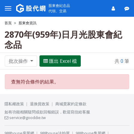
股東會紀念品
代領、交易
首頁
股東會資訊
2870年(959年)日月光股東會紀
念品
批次操作
匯出 Excel 檔
共
0
筆
查無符合條件的結果。
隱私權政策
退換貨政策
商城賣家約定條款
如有功能相關疑問或欲回報錯誤，歡迎寫信給客服
service@gooddie.tw
988house房屋網
988house法拍屋
988house售屋網