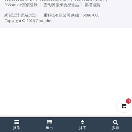
988house實價登錄
股代網-股東會紀念品
樂購速購
網頁設計
,
網站架設
：
一番科技有限公司
統編：50807000
Copyright © 2026 Gooddie.
0
操作
匯出
排序
搜尋