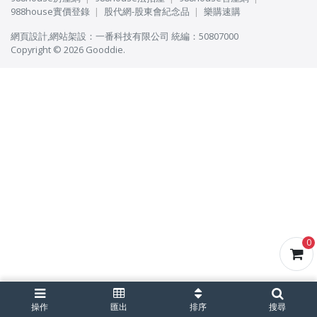
988house實價登錄
股代網-股東會紀念品
樂購速購
網頁設計
,
網站架設
：
一番科技有限公司
統編：50807000
Copyright © 2026 Gooddie.
0
操作
匯出
排序
搜尋