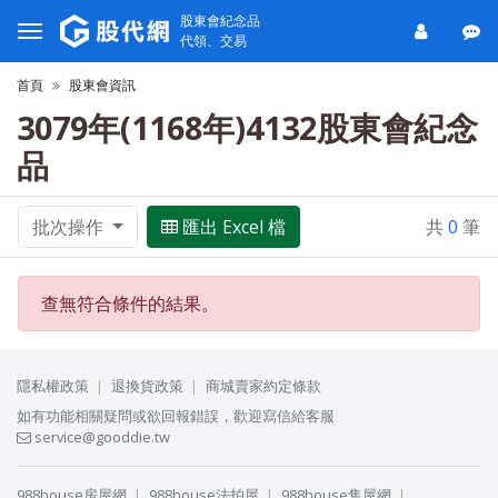
股東會紀念品
代領、交易
首頁
股東會資訊
3079年(1168年)4132股東會紀念
品
批次操作
匯出 Excel 檔
共
0
筆
查無符合條件的結果。
隱私權政策
退換貨政策
商城賣家約定條款
如有功能相關疑問或欲回報錯誤，歡迎寫信給客服
service@gooddie.tw
988house房屋網
988house法拍屋
988house售屋網