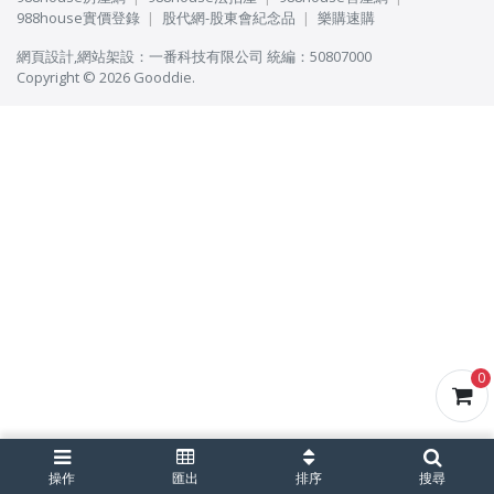
988house實價登錄
股代網-股東會紀念品
樂購速購
網頁設計
,
網站架設
：
一番科技有限公司
統編：50807000
Copyright © 2026 Gooddie.
0
操作
匯出
排序
搜尋