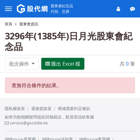
股東會紀念品
代領、交易
首頁
股東會資訊
3296年(1385年)日月光股東會紀
念品
批次操作
匯出 Excel 檔
共
0
筆
查無符合條件的結果。
隱私權政策
退換貨政策
商城賣家約定條款
如有功能相關疑問或欲回報錯誤，歡迎寫信給客服
service@gooddie.tw
988house房屋網
988house法拍屋
988house售屋網