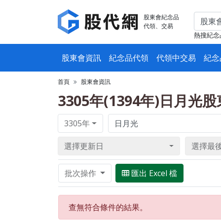
股東會紀念品
代領、交易
熱搜紀念
股東會資訊
紀念品代領
代領中交易
紀念
首頁
股東會資訊
3305年(1394年)日月
3305年
選擇更新日
選擇最
批次操作
匯出 Excel 檔
查無符合條件的結果。