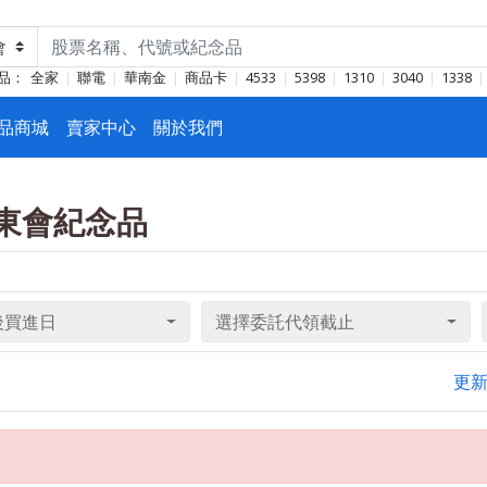
品：
全家
聯電
華南金
商品卡
4533
5398
1310
3040
1338
品商城
賣家中心
關於我們
光股東會紀念品
後買進日
選擇委託代領截止
更