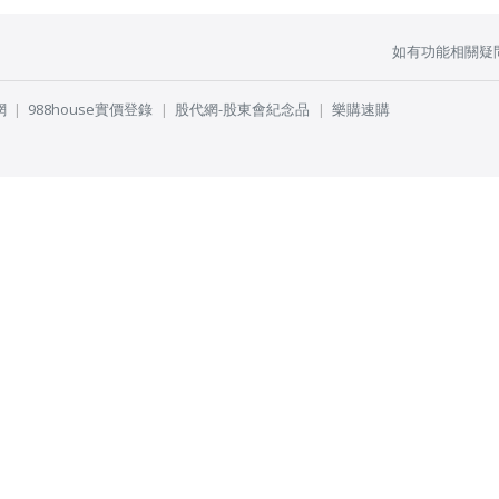
如有功能相關疑
網
988house實價登錄
股代網-股東會紀念品
樂購速購