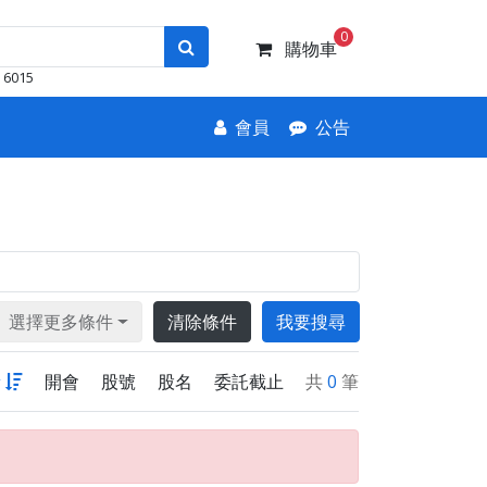
0
購物車
6015
會員
公告
選擇更多條件
清除條件
我要搜尋
新
開會
股號
股名
委託截止
共
0
筆