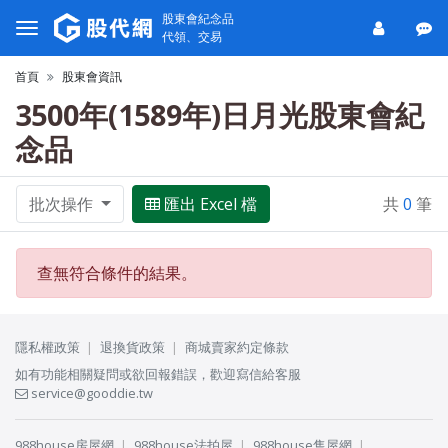
股東會紀念品
代領、交易
首頁
股東會資訊
3500年(1589年)日月光股東會紀
念品
批次操作
匯出 Excel 檔
共
0
筆
查無符合條件的結果。
隱私權政策
退換貨政策
商城賣家約定條款
如有功能相關疑問或欲回報錯誤，歡迎寫信給客服
service@gooddie.tw
988house房屋網
988house法拍屋
988house售屋網