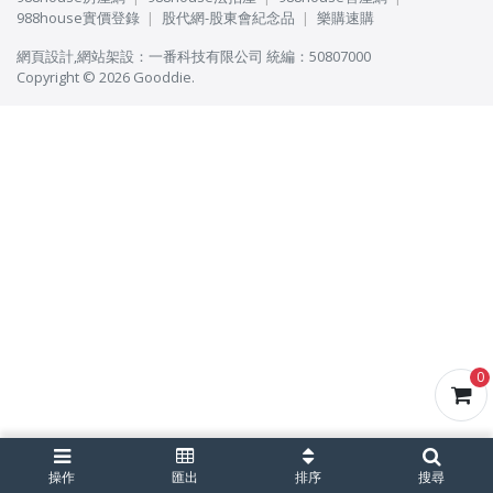
988house實價登錄
股代網-股東會紀念品
樂購速購
網頁設計
,
網站架設
：
一番科技有限公司
統編：50807000
Copyright © 2026 Gooddie.
0
操作
匯出
排序
搜尋