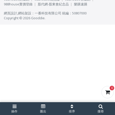
988house實價登錄
股代網-股東會紀念品
樂購速購
網頁設計
,
網站架設
：
一番科技有限公司
統編：50807000
Copyright © 2026 Gooddie.
0
操作
匯出
排序
搜尋