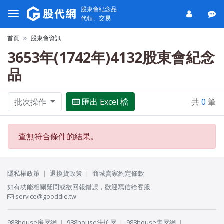
股東會紀念品
代領、交易
首頁
股東會資訊
3653年(1742年)4132股東會紀念
品
批次操作
匯出 Excel 檔
共
0
筆
查無符合條件的結果。
隱私權政策
退換貨政策
商城賣家約定條款
如有功能相關疑問或欲回報錯誤，歡迎寫信給客服
service@gooddie.tw
988house房屋網
988house法拍屋
988house售屋網