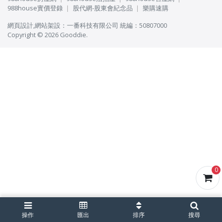
988house實價登錄
股代網-股東會紀念品
樂購速購
網頁設計
,
網站架設
：
一番科技有限公司
統編：50807000
Copyright © 2026 Gooddie.
0
操作
匯出
排序
搜尋