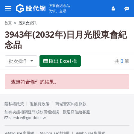
股東會紀念品
代領、交易
首頁
股東會資訊
3943年(2032年)日月光股東會紀
念品
批次操作
匯出 Excel 檔
共
0
筆
查無符合條件的結果。
隱私權政策
退換貨政策
商城賣家約定條款
如有功能相關疑問或欲回報錯誤，歡迎寫信給客服
service@gooddie.tw
988house房屋網
988house法拍屋
988house售屋網