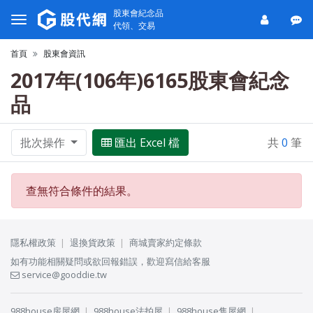
股東會紀念品
代領、交易
首頁
股東會資訊
2017年(106年)6165股東會紀念
品
批次操作
匯出 Excel 檔
共
0
筆
查無符合條件的結果。
隱私權政策
退換貨政策
商城賣家約定條款
如有功能相關疑問或欲回報錯誤，歡迎寫信給客服
service@gooddie.tw
988house房屋網
988house法拍屋
988house售屋網