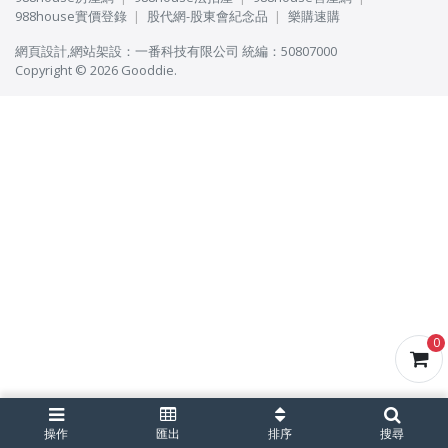
988house實價登錄
股代網-股東會紀念品
樂購速購
網頁設計
,
網站架設
：
一番科技有限公司
統編：50807000
Copyright © 2026 Gooddie.
0
操作
匯出
排序
搜尋