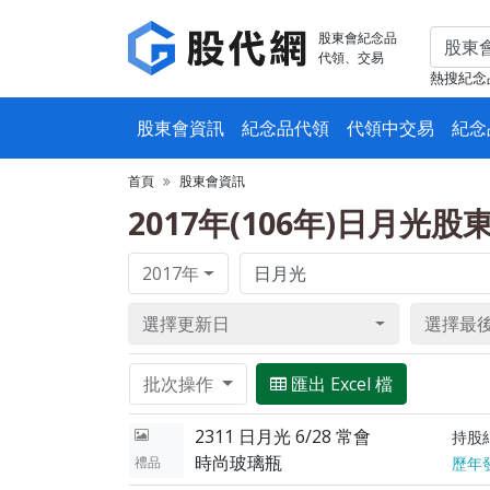
股東會紀念品
代領、交易
熱搜紀念
股東會資訊
紀念品代領
代領中交易
紀念
首頁
股東會資訊
2017年(106年)日月光
2017年
選擇更新日
選擇最
批次操作
匯出 Excel 檔
2311 日月光 6/28 常會
持股
時尚玻璃瓶
禮品
歷年