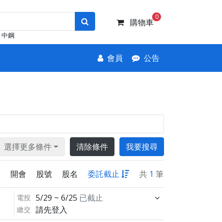
0
購物車
中鋼
會員
公告
選擇更多條件
清除條件
我要搜尋
新
開會
股號
股名
委託截止
共
1
筆
5/29 ~ 6/25
已截止
電投
請先登入
繳交