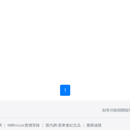
1
如有功能相關疑
網
988house實價登錄
股代網-股東會紀念品
樂購速購