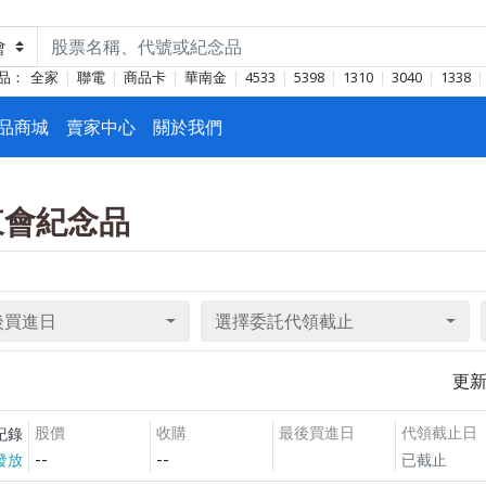
品：
全家
聯電
商品卡
華南金
4533
5398
1310
3040
1338
品商城
賣家中心
關於我們
股東會紀念品
後買進日
選擇委託代領截止
更
股價
收購
最後買進日
代領截止日
紀錄
--
--
發放
已截止