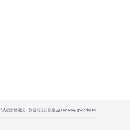
問或欲回報錯誤，歡迎寫信給客服
service@gooddie.tw