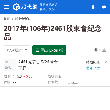
股東會紀念品
代領、交易
首頁
股東會資訊
2017年(106年)2461股東會紀念
品
批次操作
匯出 Excel 檔
共
1
筆
2461 光群雷 5/26 常會
持股紀錄
面膜
禮品
歷年發放
16.9
股價
最後買進日
0.05
--
收購
代領截止日
已截止