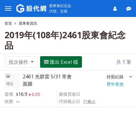
股東會紀念品
代領、交易
首頁
股東會資訊
2019年(108年)2461股東會紀念
品
批次操作
匯出 Excel 檔
共
1
筆
2461 光群雷 5/31 常會
持股紀錄
面膜
禮品
歷年發放
16.9
股價
最後買進日
0.05
--
收購
代領截止日
已截止