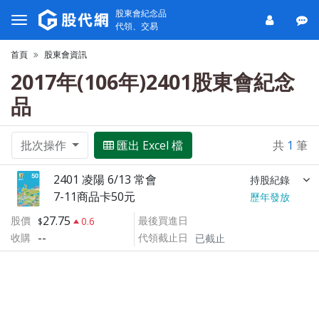
股東會紀念品
代領、交易
首頁
股東會資訊
2017年(106年)2401股東會紀念
品
批次操作
匯出 Excel 檔
共
1
筆
2401 凌陽 6/13 常會
持股紀錄
7-11商品卡50元
歷年發放
27.75
股價
最後買進日
0.6
--
收購
代領截止日
已截止