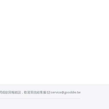
問或欲回報錯誤，歡迎寫信給客服
service@gooddie.tw