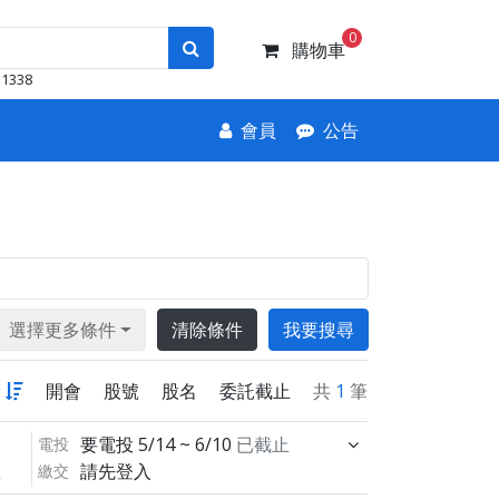
0
購物車
1338
會員
公告
選擇更多條件
清除條件
我要搜尋
新
開會
股號
股名
委託截止
共
1
筆
要電投
5/14 ~ 6/10
已截止
電投
請先登入
繳交
止