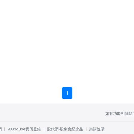
1
如有功能相關疑
網
988house實價登錄
股代網-股東會紀念品
樂購速購