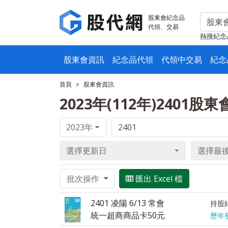
股東會紀念品
代領、交易
熱搜紀念
股東會資訊
紀念品代領
代領中交易
紀念
首頁
股東會資訊
2023年(112年)2401股
2023年
選擇更新日
選擇最
批次操作
匯出 Excel 檔
2401 凌陽 6/13 常會
持股
統一超商商品卡50元
歷年