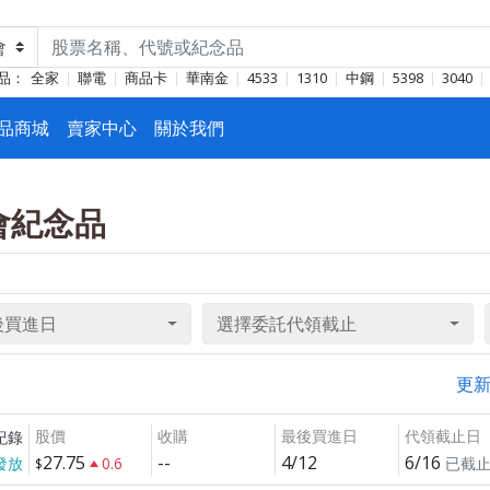
品：
全家
聯電
商品卡
華南金
4533
1310
中鋼
5398
3040
品商城
賣家中心
關於我們
東會紀念品
後買進日
選擇委託代領截止
更
股價
收購
最後買進日
代領截止日
紀錄
27.75
--
4/12
6/16
發放
0.6
已截