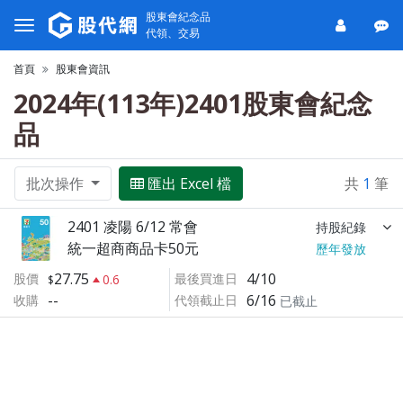
股東會紀念品
代領、交易
首頁
股東會資訊
2024年(113年)2401股東會紀念
品
批次操作
匯出 Excel 檔
共
1
筆
2401 凌陽 6/12 常會
持股紀錄
統一超商商品卡50元
歷年發放
27.75
4/10
股價
最後買進日
0.6
--
6/16
收購
代領截止日
已截止