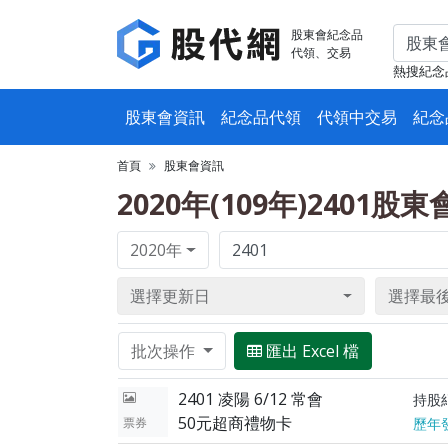
股東會紀念品
代領、交易
熱搜紀念
股東會資訊
紀念品代領
代領中交易
紀念
首頁
股東會資訊
2020年(109年)2401股
2020年
選擇更新日
選擇最
批次操作
匯出 Excel 檔
2401 凌陽 6/12 常會
持股
50元超商禮物卡
票券
歷年