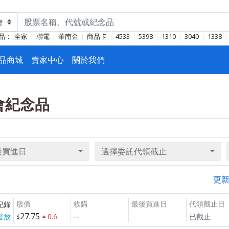
品：
全家
聯電
華南金
商品卡
4533
5398
1310
3040
1338
品商城
賣家中心
關於我們
東會紀念品
後買進日
選擇委託代領截止
更
股價
收購
最後買進日
代領截止日
紀錄
27.75
--
發放
0.6
已截止