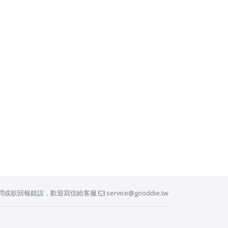
問或欲回報錯誤，歡迎寫信給客服
service@gooddie.tw