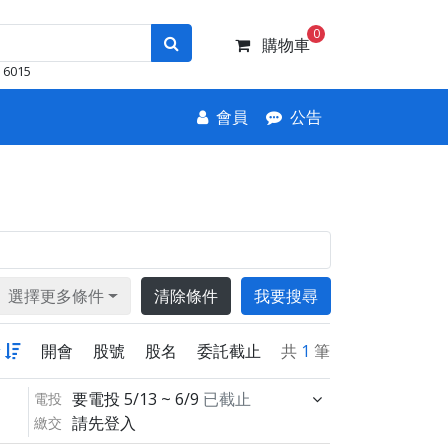
0
購物車
6015
會員
公告
選擇更多條件
清除條件
我要搜尋
新
開會
股號
股名
委託截止
共
1
筆
要電投
5/13 ~ 6/9
已截止
電投
請先登入
繳交