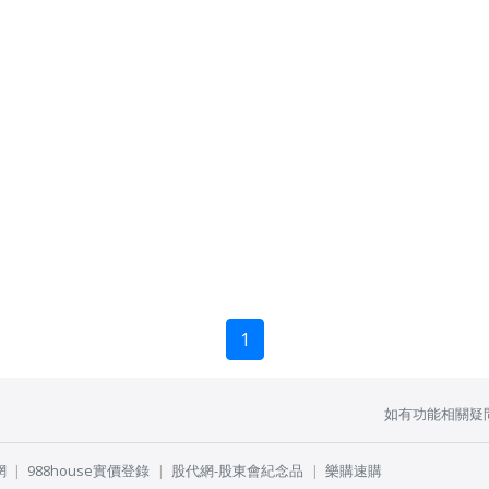
1
如有功能相關疑
網
988house實價登錄
股代網-股東會紀念品
樂購速購