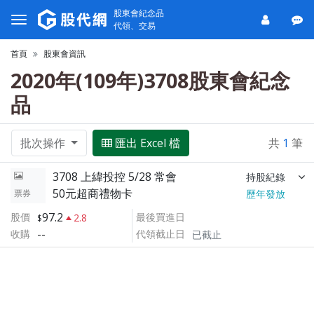
股東會紀念品
代領、交易
首頁
股東會資訊
2020年(109年)3708股東會紀念
品
批次操作
匯出 Excel 檔
共
1
筆
3708 上緯投控 5/28 常會
持股紀錄
50元超商禮物卡
票券
歷年發放
97.2
股價
最後買進日
2.8
--
收購
代領截止日
已截止