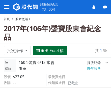
股東會紀念品
代領、交易
首頁
股東會資訊
2017年(106年)聲寶股東會紀念
品
批次操作
匯出 Excel 檔
共
1
筆
1604 聲寶 6/15 常會
持股紀錄
雨傘
禮品
歷年發放
23.05
股價
最後買進日
--
收購
代領截止日
已截止