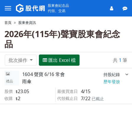
股東會紀念品
代領、交易
首頁
股東會資訊
2026年(115年)聲寶股東會紀念
品
批次操作
匯出 Excel 檔
共
1
筆
1604 聲寶 6/16 常會
持股紀錄
雨傘
禮品
歷年發放
23.05
4/15
股價
最後買進日
2
7/22
收購
代領截止日
已截止