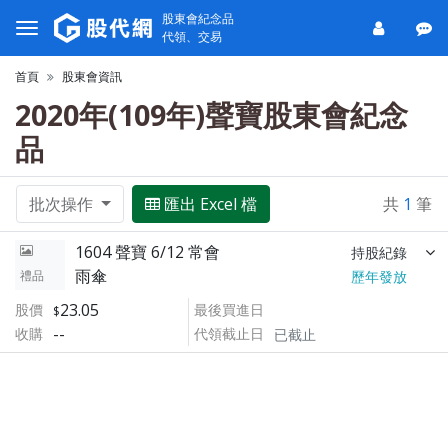
股東會紀念品
代領、交易
首頁
股東會資訊
2020年(109年)聲寶股東會紀念
品
批次操作
匯出 Excel 檔
共
1
筆
1604 聲寶 6/12 常會
持股紀錄
雨傘
禮品
歷年發放
23.05
股價
最後買進日
--
收購
代領截止日
已截止