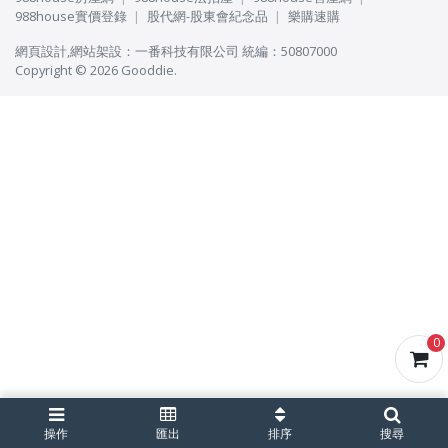
988house實價登錄
股代網-股東會紀念品
樂購速購
網頁設計
,
網站架設
：
一番科技有限公司
統編：50807000
Copyright © 2026 Gooddie.
0
操作
匯出
排序
搜尋