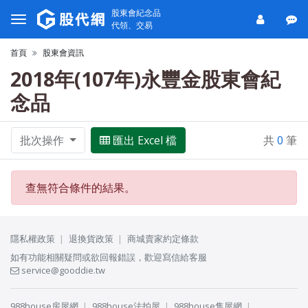
股東會紀念品
代領、交易
首頁
股東會資訊
2018年(107年)永豐金股東會紀
念品
批次操作
匯出 Excel 檔
共
0
筆
查無符合條件的結果。
隱私權政策
退換貨政策
商城賣家約定條款
如有功能相關疑問或欲回報錯誤，歡迎寫信給客服
service@gooddie.tw
988house房屋網
988house法拍屋
988house售屋網