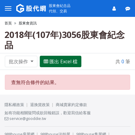
股東會紀念品
代領、交易
首頁
股東會資訊
2018年(107年)3056股東會紀念
品
批次操作
匯出 Excel 檔
共
0
筆
查無符合條件的結果。
隱私權政策
退換貨政策
商城賣家約定條款
如有功能相關疑問或欲回報錯誤，歡迎寫信給客服
service@gooddie.tw
988house房屋網
988house法拍屋
988house售屋網