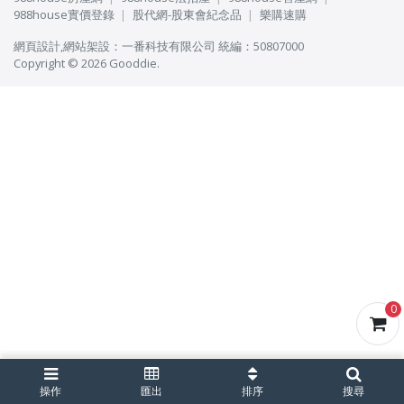
988house實價登錄
股代網-股東會紀念品
樂購速購
網頁設計
,
網站架設
：
一番科技有限公司
統編：50807000
Copyright © 2026 Gooddie.
0
操作
匯出
排序
搜尋