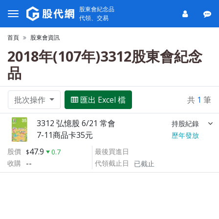
股東會紀念品
代領、交易
首頁
股東會資訊
2018年(107年)3312股東會紀念
品
批次操作
匯出 Excel 檔
共
1
筆
3312 弘憶股 6/21 常會
持股紀錄
7-11商品卡35元
歷年發放
47.9
股價
最後買進日
0.7
--
收購
代領截止日
已截止