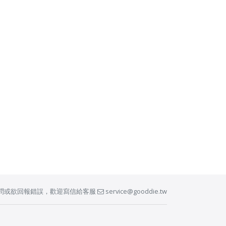
問或欲回報錯誤，歡迎寫信給客服
service@gooddie.tw