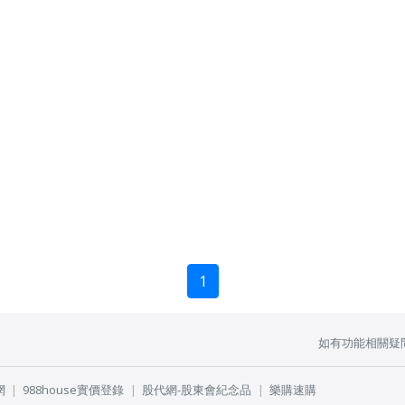
1
如有功能相關疑
網
988house實價登錄
股代網-股東會紀念品
樂購速購