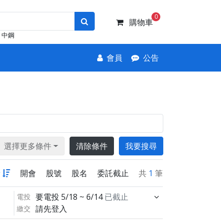
0
購物車
中鋼
會員
公告
選擇更多條件
清除條件
我要搜尋
新
開會
股號
股名
委託截止
共
1
筆
要電投
5/18 ~ 6/14
已截止
電投
請先登入
繳交