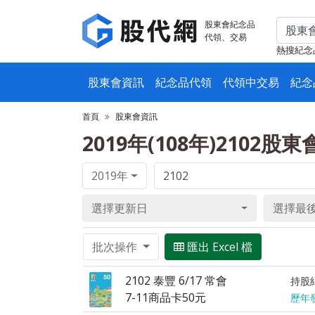
股東會紀念品
代領、交易
熱搜紀念
股東會資訊
紀念品代領
代領中交易
紀念
首頁
股東會資訊
2019年(108年)2102股
2019年
選擇更新日
選擇最
批次操作
匯出 Excel 檔
2102 泰豐 6/17 常會
持股
7-11商品卡50元
歷年