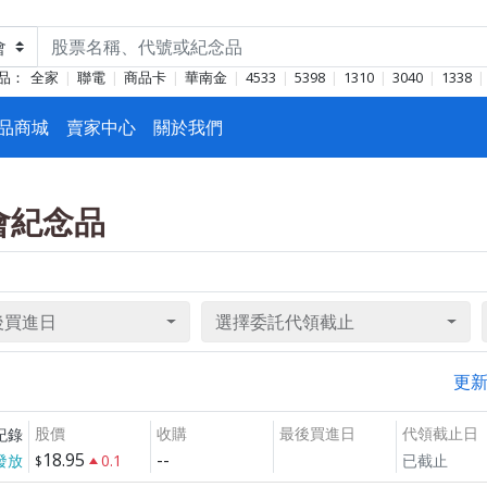
品：
全家
聯電
商品卡
華南金
4533
5398
1310
3040
1338
品商城
賣家中心
關於我們
東會紀念品
後買進日
選擇委託代領截止
更
股價
收購
最後買進日
代領截止日
紀錄
18.95
--
發放
0.1
已截止