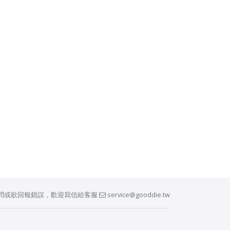
問或欲回報錯誤，歡迎寫信給客服
service@gooddie.tw