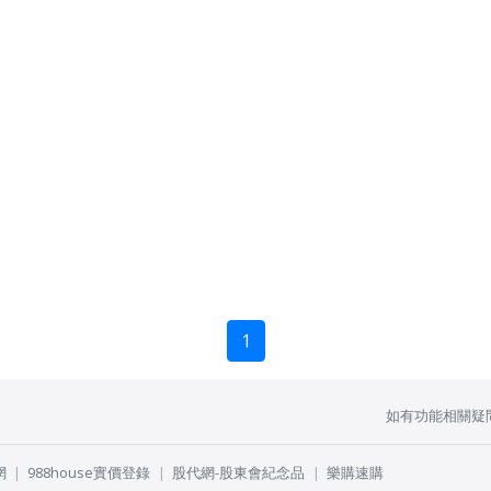
1
如有功能相關疑
網
988house實價登錄
股代網-股東會紀念品
樂購速購