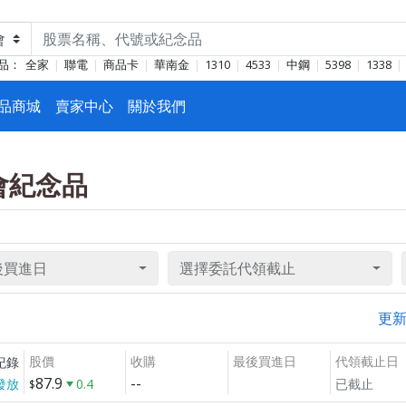
品：
全家
聯電
商品卡
華南金
1310
4533
中鋼
5398
1338
品商城
賣家中心
關於我們
東會紀念品
後買進日
選擇委託代領截止
更
股價
收購
最後買進日
代領截止日
紀錄
87.9
--
發放
0.4
已截止