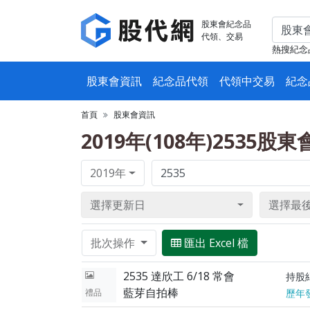
股東會紀念品
代領、交易
熱搜紀念
股東會資訊
紀念品代領
代領中交易
紀念
首頁
股東會資訊
2019年(108年)2535股
2019年
選擇更新日
選擇最
批次操作
匯出 Excel 檔
2535 達欣工 6/18 常會
持股
藍芽自拍棒
禮品
歷年