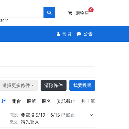
0
購物車
3040
會員
公告
選擇更多條件
清除條件
我要搜尋
新
開會
股號
股名
委託截止
共
1
筆
要電投
5/19 ~ 6/15
已截止
電投
請先登入
繳交