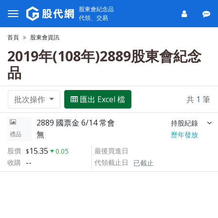
股東會紀念品
代領、交易
首頁
股東會資訊
2019年(108年)2889股東會紀念
品
批次操作
匯出 Excel 檔
共
1
筆
2889 國票金 6/14 常會
持股紀錄
無
禮品
歷年發放
15.35
股價
最後買進日
0.05
--
收購
代領截止日
已截止