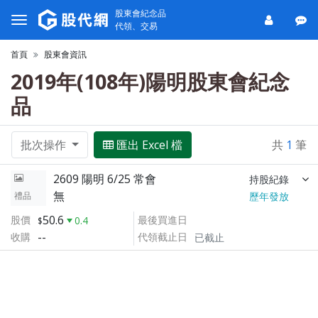
股東會紀念品
代領、交易
首頁
股東會資訊
2019年(108年)陽明股東會紀念
品
批次操作
匯出 Excel 檔
共
1
筆
2609 陽明 6/25 常會
持股紀錄
無
禮品
歷年發放
50.6
股價
最後買進日
0.4
--
收購
代領截止日
已截止