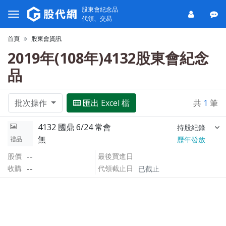
股東會紀念品
代領、交易
首頁
股東會資訊
2019年(108年)4132股東會紀念
品
批次操作
匯出 Excel 檔
共
1
筆
4132 國鼎 6/24 常會
持股紀錄
無
禮品
歷年發放
--
股價
最後買進日
--
收購
代領截止日
已截止