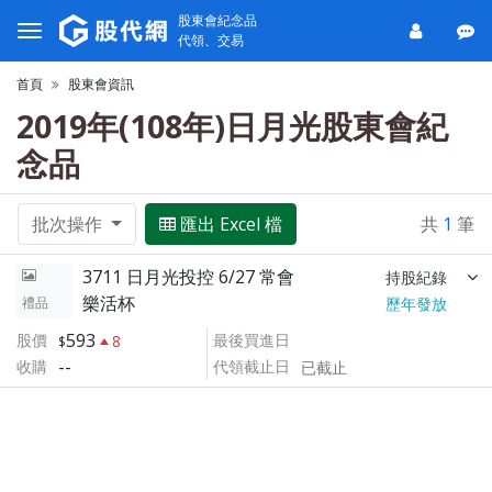
股東會紀念品
代領、交易
首頁
股東會資訊
2019年(108年)日月光股東會紀
念品
批次操作
匯出 Excel 檔
共
1
筆
3711 日月光投控 6/27 常會
持股紀錄
樂活杯
禮品
歷年發放
593
股價
最後買進日
8
--
收購
代領截止日
已截止