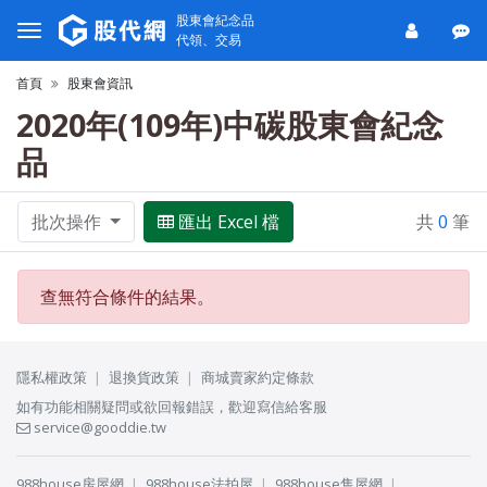
股東會紀念品
代領、交易
首頁
股東會資訊
2020年(109年)中碳股東會紀念
品
批次操作
匯出 Excel 檔
共
0
筆
查無符合條件的結果。
隱私權政策
退換貨政策
商城賣家約定條款
如有功能相關疑問或欲回報錯誤，歡迎寫信給客服
service@gooddie.tw
988house房屋網
988house法拍屋
988house售屋網