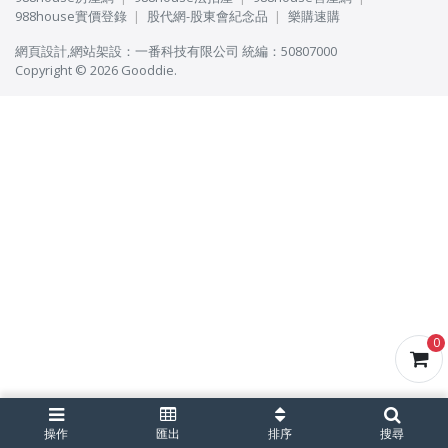
988house實價登錄
股代網-股東會紀念品
樂購速購
網頁設計
,
網站架設
：
一番科技有限公司
統編：50807000
Copyright © 2026 Gooddie.
0
操作
匯出
排序
搜尋