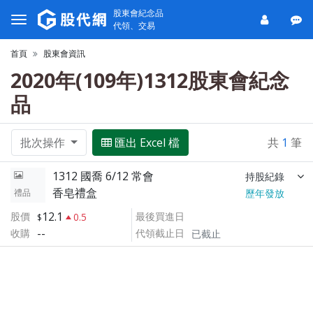
股東會紀念品
代領、交易
首頁
股東會資訊
2020年(109年)1312股東會紀念
品
批次操作
匯出 Excel 檔
共
1
筆
1312 國喬 6/12 常會
持股紀錄
香皂禮盒
禮品
歷年發放
12.1
股價
最後買進日
0.5
--
收購
代領截止日
已截止