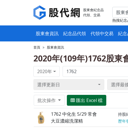
股東會紀念品
代領、交易
熱搜紀念
股東會資訊
紀念品代領
代領中交易
紀念
首頁
股東會資訊
2020年(109年)1762股
2020年
選擇更新日
選擇最
批次操作
匯出 Excel 檔
1762 中化生 5/29 常會
持股
大豆濃縮洗潔精
歷年