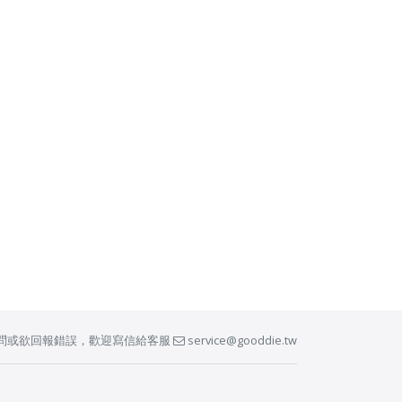
問或欲回報錯誤，歡迎寫信給客服
service@gooddie.tw