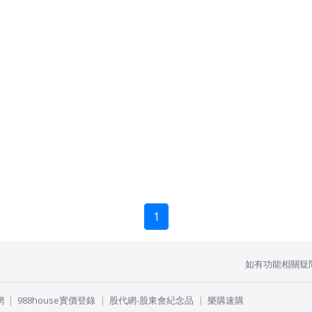
1
如有功能相關疑
網
988house實價登錄
股代網-股東會紀念品
樂購速購