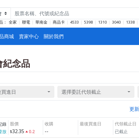
品：
全家
聯電
華南金
商品卡
4533
5398
1310
3040
1338
品商城
賣家中心
關於我們
東會紀念品
後買進日
選擇委託代領截止
更
股價
收購
最後買進日
代領截止日
紀錄
32.35
--
發放
0.2
已截止