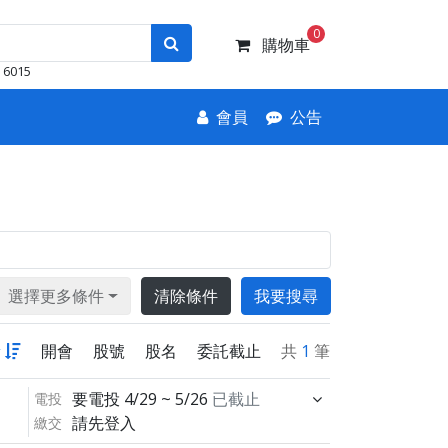
0
購物車
6015
會員
公告
選擇更多條件
清除條件
我要搜尋
新
開會
股號
股名
委託截止
共
1
筆
要電投
4/29 ~ 5/26
已截止
電投
請先登入
繳交