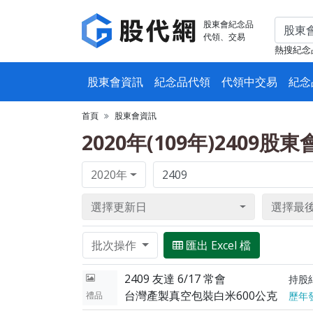
股東會紀念品
代領、交易
熱搜紀念
股東會資訊
紀念品代領
代領中交易
紀念
首頁
股東會資訊
2020年(109年)2409股
2020年
選擇更新日
選擇最
批次操作
匯出 Excel 檔
2409 友達 6/17 常會
持股
台灣產製真空包裝白米600公克
禮品
歷年