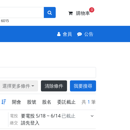
0
購物車
6015
會員
公告
選擇更多條件
清除條件
我要搜尋
新
開會
股號
股名
委託截止
共
1
筆
要電投
5/18 ~ 6/14
已截止
電投
請先登入
繳交