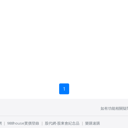
1
如有功能相關疑
網
988house實價登錄
股代網-股東會紀念品
樂購速購