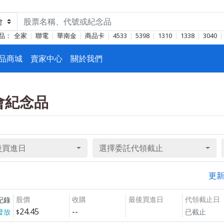
品：
全家
聯電
華南金
商品卡
4533
5398
1310
1338
3040
品商城
賣家中心
關於我們
東會紀念品
後買進日
選擇委託代領截止
更
股價
收購
最後買進日
代領截止日
紀錄
24.45
--
發放
已截止