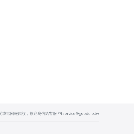
問或欲回報錯誤，歡迎寫信給客服
service@gooddie.tw