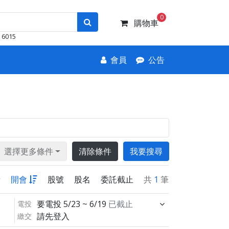
0
購物車
6015
會員
公告
選擇更多條件
清除條件
我要搜尋
新
開會
股號
股名
委託截止
共
1
筆
要電投
5/23 ~ 6/19
已截止
電投
請先登入
繳交