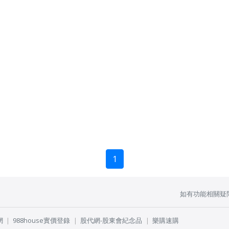
1
如有功能相關疑
網
988house實價登錄
股代網-股東會紀念品
樂購速購