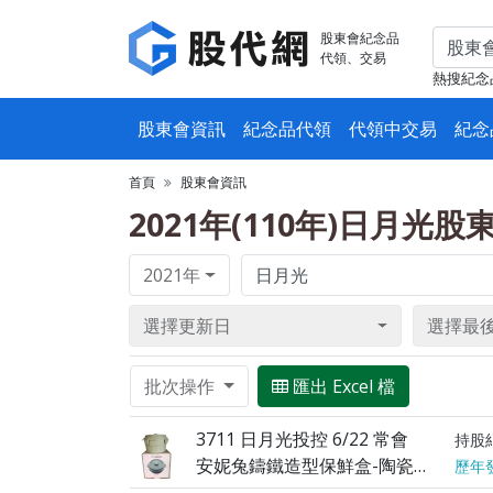
股東會紀念品
代領、交易
熱搜紀念
股東會資訊
紀念品代領
代領中交易
紀念
首頁
股東會資訊
2021年(110年)日月光
2021年
選擇更新日
選擇最
批次操作
匯出 Excel 檔
3711 日月光投控 6/22 常會
持股
安妮兔鑄鐵造型保鮮盒-陶瓷二代([F5])
歷年