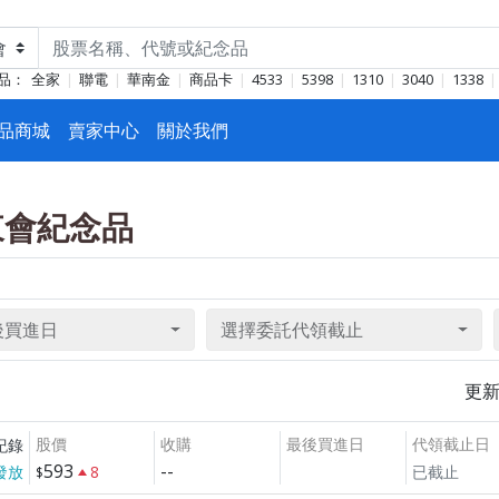
品：
全家
聯電
華南金
商品卡
4533
5398
1310
3040
1338
品商城
賣家中心
關於我們
股東會紀念品
後買進日
選擇委託代領截止
更
股價
收購
最後買進日
代領截止日
紀錄
593
--
發放
8
已截止