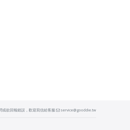
問或欲回報錯誤，歡迎寫信給客服
service@gooddie.tw