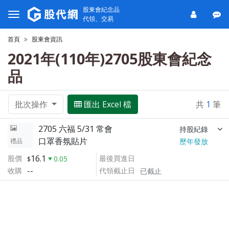
股東會紀念品
代領、交易
首頁
股東會資訊
2021年(110年)2705股東會紀念
品
批次操作
匯出 Excel 檔
共
1
筆
2705 六福 5/31 常會
持股紀錄
口罩香氛貼片
禮品
歷年發放
16.1
股價
最後買進日
0.05
--
收購
代領截止日
已截止