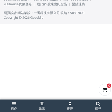
988house實價登錄
股代網-股東會紀念品
樂購速購
網頁設計
,
網站架設
：
一番科技有限公司
統編：50807000
Copyright © 2026 Gooddie.
0
操作
匯出
排序
搜尋