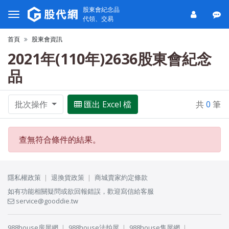
股東會紀念品
代領、交易
首頁
股東會資訊
2021年(110年)2636股東會紀念
品
批次操作
匯出 Excel 檔
共
0
筆
查無符合條件的結果。
隱私權政策
退換貨政策
商城賣家約定條款
如有功能相關疑問或欲回報錯誤，歡迎寫信給客服
service@gooddie.tw
988house房屋網
988house法拍屋
988house售屋網