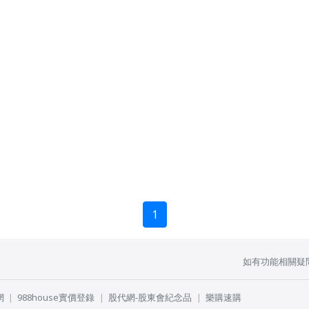
1
如有功能相關疑
網
988house實價登錄
股代網-股東會紀念品
樂購速購