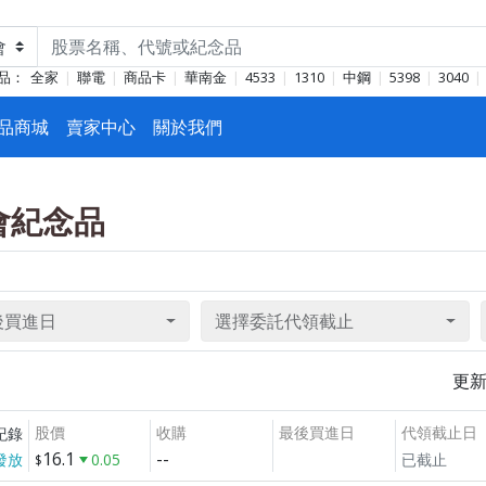
品：
全家
聯電
商品卡
華南金
4533
1310
中鋼
5398
3040
品商城
賣家中心
關於我們
東會紀念品
後買進日
選擇委託代領截止
更
股價
收購
最後買進日
代領截止日
紀錄
16.1
--
發放
0.05
已截止