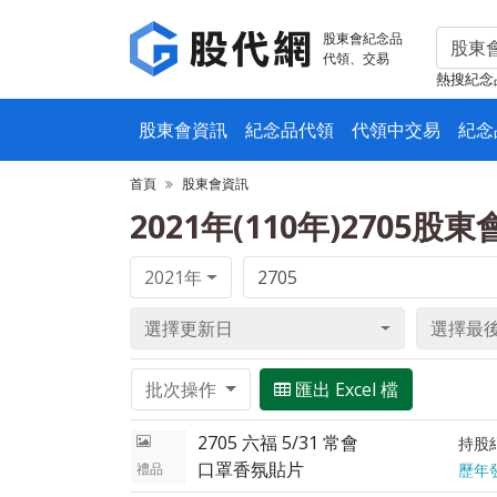
股東會紀念品
代領、交易
熱搜紀念
股東會資訊
紀念品代領
代領中交易
紀念
首頁
股東會資訊
2021年(110年)2705股
2021年
選擇更新日
選擇最
批次操作
匯出 Excel 檔
2705 六福 5/31 常會
持股
口罩香氛貼片
禮品
歷年