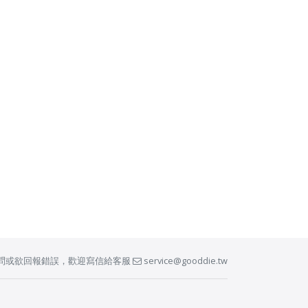
問或欲回報錯誤，歡迎寫信給客服
service@gooddie.tw