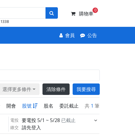
0
購物車
1338
會員
公告
選擇更多條件
清除條件
我要搜尋
新
開會
股號
股名
委託截止
共
1
筆
要電投
5/1 ~ 5/28
已截止
電投
請先登入
繳交