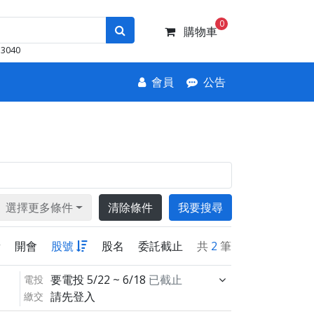
0
購物車
3040
會員
公告
選擇更多條件
清除條件
我要搜尋
新
開會
股號
股名
委託截止
共
2
筆
要電投
5/22 ~ 6/18
已截止
電投
請先登入
繳交