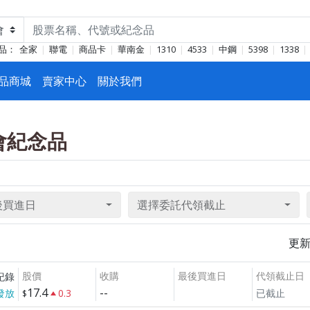
品：
全家
聯電
商品卡
華南金
1310
4533
中鋼
5398
1338
品商城
賣家中心
關於我們
東會紀念品
後買進日
選擇委託代領截止
更
股價
收購
最後買進日
代領截止日
紀錄
17.4
--
發放
0.3
已截止