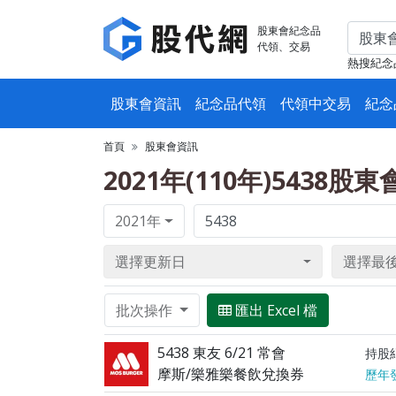
股東會紀念品
代領、交易
熱搜紀念
股東會資訊
紀念品代領
代領中交易
紀念
首頁
股東會資訊
2021年(110年)5438股
2021年
選擇更新日
選擇最
批次操作
匯出 Excel 檔
5438 東友 6/21 常會
持股
摩斯/樂雅樂餐飲兌換券
歷年