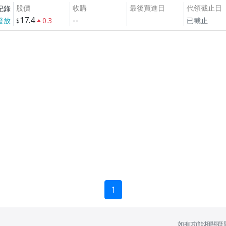
股價
收購
最後買進日
代領截止日
紀錄
17.4
--
發放
0.3
已截止
1
如有功能相關疑