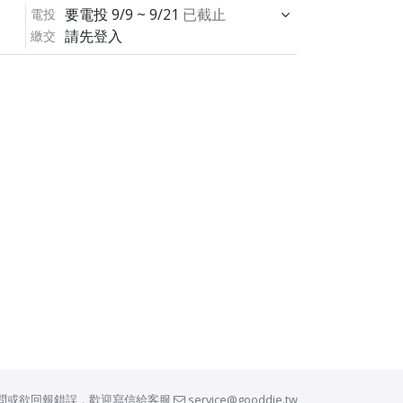
要電投
9/9 ~ 9/21
已截止
電投
請先登入
繳交
問或欲回報錯誤，歡迎寫信給客服
service@gooddie.tw