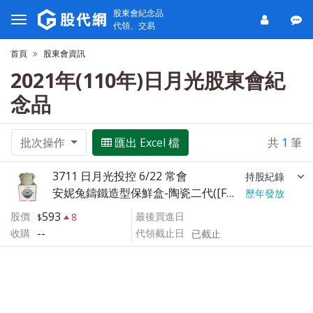
股東會紀念品
代領、交易
首頁
股東會資訊
2021年(110年)日月光股東會紀
念品
批次操作
匯出 Excel 檔
共
1
筆
3711 日月光投控 6/22 常會
持股紀錄
安妮兔鑄鐵造型保鮮盒-陶瓷二代([F5])
歷年發放
593
股價
最後買進日
8
--
收購
代領截止日
已截止