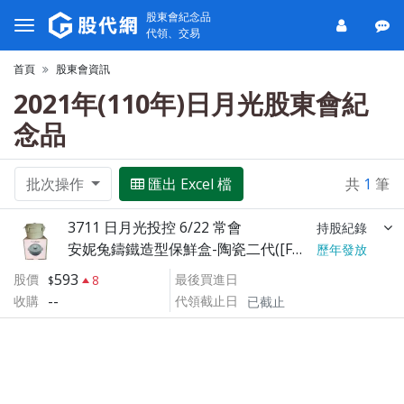
股東會紀念品
代領、交易
首頁
股東會資訊
2021年(110年)日月光股東會紀
念品
批次操作
匯出 Excel 檔
共
1
筆
3711 日月光投控 6/22 常會
持股紀錄
安妮兔鑄鐵造型保鮮盒-陶瓷二代([F5])
歷年發放
593
股價
最後買進日
8
--
收購
代領截止日
已截止