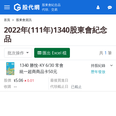
股東會紀念品
代領、交易
首頁
股東會資訊
2022年(111年)1340股東會紀念
品
批次操作
匯出 Excel 檔
共
1
筆
1340 勝悅-KY 6/30 常會
持股紀錄
統一超商商品卡50元
歷年發放
5.06
股價
最後買進日
0.01
--
收購
代領截止日
已截止