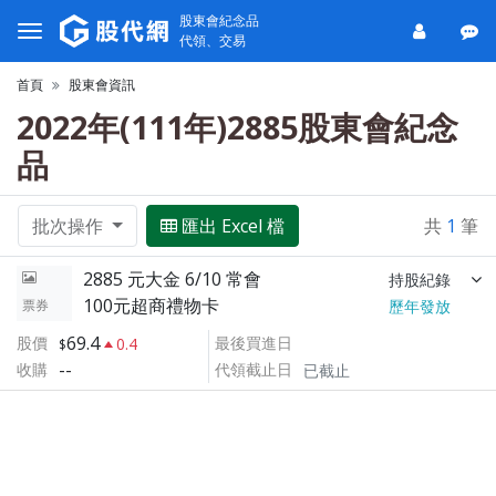
股東會紀念品
代領、交易
首頁
股東會資訊
2022年(111年)2885股東會紀念
品
批次操作
匯出 Excel 檔
共
1
筆
2885 元大金 6/10 常會
持股紀錄
100元超商禮物卡
票券
歷年發放
69.4
股價
最後買進日
0.4
--
收購
代領截止日
已截止