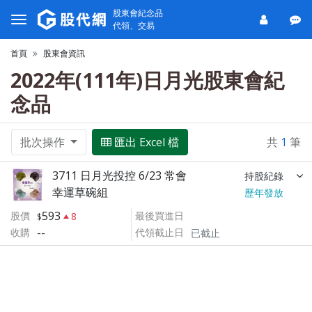
股東會紀念品
代領、交易
首頁
股東會資訊
2022年(111年)日月光股東會紀
念品
批次操作
匯出 Excel 檔
共
1
筆
3711 日月光投控 6/23 常會
持股紀錄
幸運草碗組
歷年發放
593
股價
最後買進日
8
--
收購
代領截止日
已截止