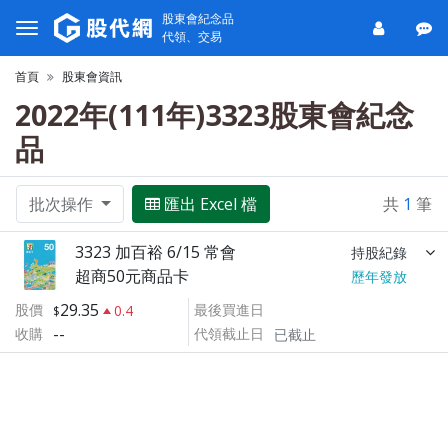
股東會紀念品
代領、交易
首頁
股東會資訊
2022年(111年)3323股東會紀念
品
批次操作
匯出 Excel 檔
共
1
筆
3323 加百裕 6/15 常會
持股紀錄
超商50元商品卡
歷年發放
29.35
股價
最後買進日
0.4
--
收購
代領截止日
已截止