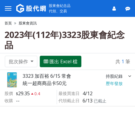
股東會紀念品
代領、交易
首頁
股東會資訊
2023年(112年)3323股東會紀念
品
批次操作
匯出 Excel 檔
共
1
筆
3323 加百裕 6/15 常會
持股紀錄
統一超商商品卡50元
歷年發放
29.35
4/12
股價
最後買進日
0.4
--
6/13
收購
代領截止日
已截止