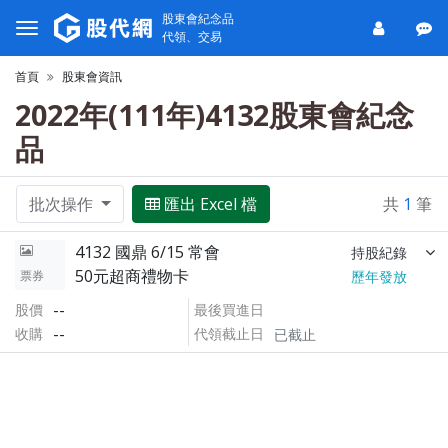
股東會紀念品
代領、交易
首頁
股東會資訊
2022年(111年)4132股東會紀念
品
批次操作
匯出 Excel 檔
共
1
筆
4132 國鼎 6/15 常會
持股紀錄
50元超商禮物卡
票券
歷年發放
--
股價
最後買進日
--
收購
代領截止日
已截止