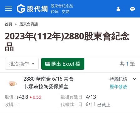
股東會紀念品
代領、交易
首頁
股東會資訊
2023年(112年)2880股東會紀念
品
批次操作
匯出 Excel 檔
共
1
筆
2880 華南金 6/16 常會
持股紀錄
卡娜赫拉陶瓷保鮮盒
歷年發放
43.8
4/13
股價
最後買進日
0.55
--
6/11
收購
代領截止日
已截止