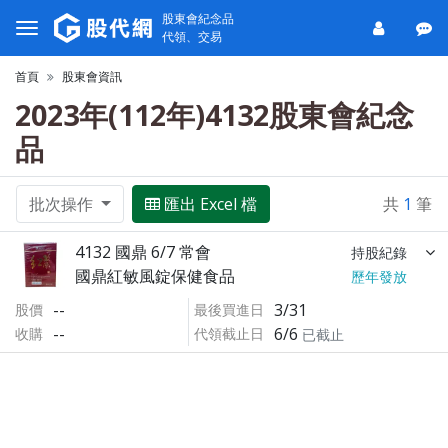
股東會紀念品
代領、交易
首頁
股東會資訊
2023年(112年)4132股東會紀念
品
批次操作
匯出 Excel 檔
共
1
筆
4132 國鼎 6/7 常會
持股紀錄
國鼎紅敏風錠保健食品
歷年發放
--
3/31
股價
最後買進日
--
6/6
收購
代領截止日
已截止