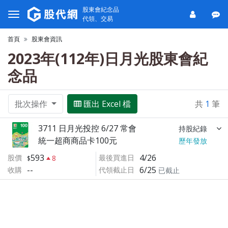
股東會紀念品
代領、交易
首頁
股東會資訊
2023年(112年)日月光股東會紀
念品
批次操作
匯出 Excel 檔
共
1
筆
3711 日月光投控 6/27 常會
持股紀錄
統一超商商品卡100元
歷年發放
593
4/26
股價
最後買進日
8
--
6/25
收購
代領截止日
已截止