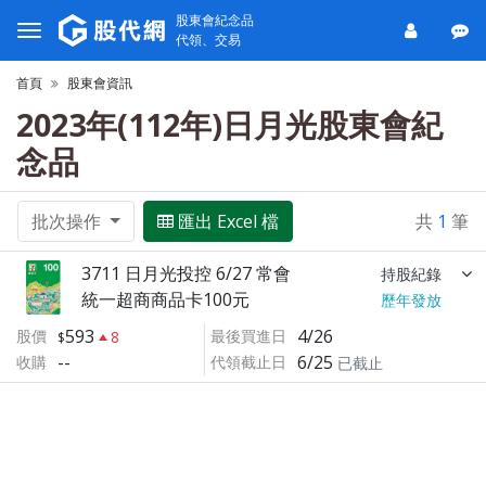
股東會紀念品
代領、交易
首頁
股東會資訊
2023年(112年)日月光股東會紀
念品
批次操作
匯出 Excel 檔
共
1
筆
3711 日月光投控 6/27 常會
持股紀錄
統一超商商品卡100元
歷年發放
593
4/26
股價
最後買進日
8
--
6/25
收購
代領截止日
已截止